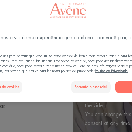
Playing YouTube vide
mos a você uma experiência que combina com você graça
order to offer you t
browsing For more in
ookies para permitir que você utilize nosso website de forma mais personalizada e para fa
YouTube's « cookie »
nçados. Para continuar e facilitar sua navegação no website, você pode aceitar diretament
SCULINA
o contrário, você pode personalizar o uso de cookies. Para maiores informações sobre o 
You have rejected Yo
s, por favor clique abaixo para ler nossa política de privacidade:
Política de Privacidade
you cannot view the 
ulher devido a certas
You can change your
s de cookies
Somente o essencial
ele diariamente com
Settings » and accep
e a pele enquanto
the video.
ar.
You can change this
consent at any time.