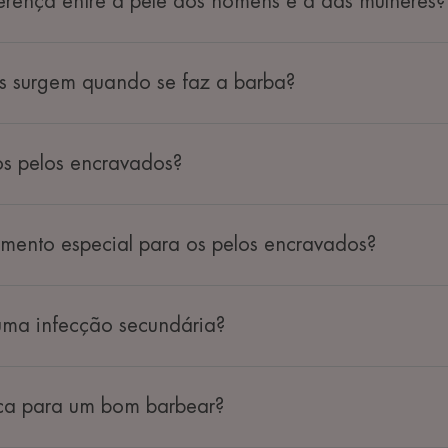
ferença entre a pele dos homens e a das mulheres?
 surgem quando se faz a barba?
s pelos encravados?
tamento especial para os pelos encravados?
uma infecção secundária?
ca para um bom barbear?