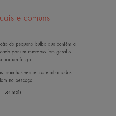
uais e comuns
amação do pequeno bulbo que contém a
acada por um micróbio (em geral o
u por um fungo.
s manchas vermelhas e inflamadas
alam no pescoço.
Ler mais