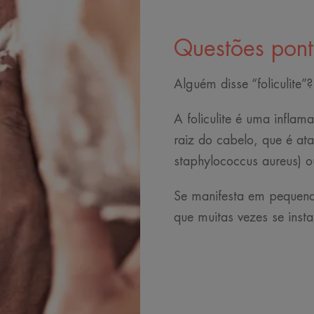
Questões pont
Alguém disse “foliculite”?
A foliculite é uma infl
raiz do cabelo, que é at
staphylococcus aureus) o
Se manifesta em pequena
que muitas vezes se inst