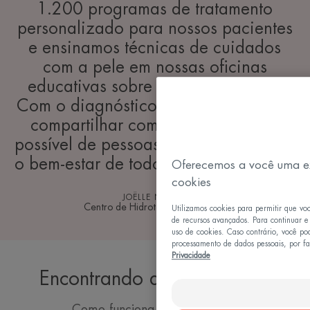
1.200 programas de tratamento
personalizado para nossos pacientes
e ensinamos técnicas de cuidados
com a pele em nossas oficinas
educativas sobre a saúde da pele.
Com o diagnóstico on-line, queremos
compartilhar com o maior número
possível de pessoas esse suporte para
o bem-estar de todos os tipos de pele.
Oferecemos a você uma e
cookies
JOËLLE NONNI
Centro de Hidroterapia de Avène
Utilizamos cookies para permitir que vo
de recursos avançados. Para continuar e
uso de cookies. Caso contrário, você po
processamento de dados pessoais, por fav
Privacidade
Encontrando a minha rotina
Como funciona o diagnóstico?