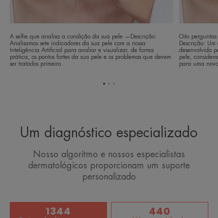
A selfie que analisa a condição da sua pele —Descrição:
Oito perguntas
Analisamos sete indicadores da sua pele com a nossa
Descrição: Um 
Inteligência Artificial para avaliar e visualizar, de forma
desenvolvido p
prática, os pontos fortes da sua pele e os problemas que devem
pele, considera
ser tratados primeiro.
para uma nova 
Ir
Ir
Ir
para
para
para
o
o
o
item
item
item
1
2
3
Um diagnóstico especializado
Nosso algoritmo e nossos especialistas
dermatológicos proporcionam um suporte
personalizado
1344
440