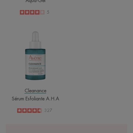
Aqua-Gel
4
/
5
5
-
Sérum
Esfoliante
A.H.A
Cleanance
Sérum Esfoliante A.H.A
4.7
/
5
327
-