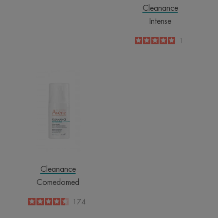
-
Cleanance
Intense
5
/
5
1
-
Comedomed
Cleanance
Comedomed
4.5
/
5
174
-