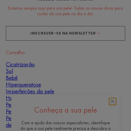
Estamos sempre aqui para sua pele! Todas as nossas dicas para
cuidar da sua pele no dia a dia.
INSCREVER-SE NA NEWSLETTER
Conselho
Cicatrização
Sol
Bebê
Hiperqueratose
Imperfeições da pele
Homens
Pele mista
Conheça a sua pele
Pele seca
Pele seca e
Com a ajuda dos nossos especialistas, identifique
desidratação
do que a sua pele realmente precisa e descubra a