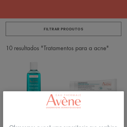
FILTRAR PRODUTOS
10 resultados "Tratamentos para a acne"
Cleanance
Comedomed
Gel
Peeling
Refil
Creme
240g
Acelerador
Antiacne
Cleanance
Cleanance