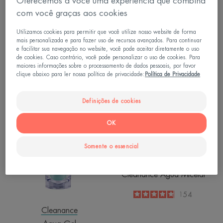
Oferecemos a você uma experiência que combina
Cleanance Gel Refil 240g
Comedomed Peeling Creme
Acelerador Antiacne
com você graças aos cookies
4.5
/
5
288
Utilizamos cookies para permitir que você utilize nosso website de forma
-
mais personalizada e para fazer uso de recursos avançados. Para continuar
e facilitar sua navegação no website, você pode aceitar diretamente o uso
Aqua-
Cleanance
de cookies. Caso contrário, você pode personalizar o uso de cookies. Para
maiores informações sobre o processamento de dados pessoais, por favor
Gel
Água
clique abaixo para ler nossa política de privacidade:
Política de Privacidade
Micelar
Definições de cookies
OK
Somente o essencial
Cleanance
Cleanance Água Micelar
4.8
/
5
154
-
Cleanance