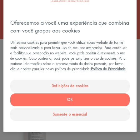
macia e saudável.
Oferecemos a você uma experiência que combina
com você graças aos cookies
Utilizamos cookies para permitir que você utilize nosso website de forma
mais personalizada e para fazer uso de recursos avançados. Para continuar
FILTRAR PRODUTOS
e facilitar sua navegação no website, você pode aceitar diretamente o uso
de cookies. Caso contrário, você pode personalizar o uso de cookies. Para
maiores informações sobre o processamento de dados pessoais, por favor
clique abaixo para ler nossa política de privacidade:
Política de Privacidade
1 resultado "Tratamento para peles secas"
TriXera
Definições de cookies
NUTRITION
Loção
OK
Nutri-
Fluida
Somente o essencial