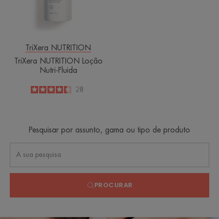
TriXera NUTRITION
TriXera NUTRITION Loção
Nutri-Fluida
4.4
/
5
28
-
Pesquisar por assunto, gama ou tipo de produto
PROCURAR