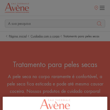
Pontos
de
venda
Página inicial
Cuidados com o corpo
Tratamento para peles secas
Tratamento para peles secas
A pele seca no corpo raramente é confortável, a
pele seca fica esticada e pode até mesmo causar
coceira. Nossos produtos de cuidado corporal
para pele seca ajudam a recuperar a barreira da
pele enfraquecida, ajudando a restaurar a pele