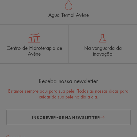
1
2
3
4
5
6
Água Termal Avène
Centro de Hidroterapia de
Na vanguarda da
Avène
inovação
Receba nossa newsletter
Estamos sempre aqui para sua pele! Todas as nossas dicas para
cuidar da sua pele no dia a dia.
INSCREVER-SE NA NEWSLETTER