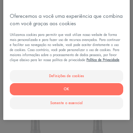
proteção solar"
Oferecemos a você uma experiência que combina
MAT
MAT
com você graças aos cookies
PERFECT
PERFECT
ANTI-
ANTI-
Utilizamos cookies para permitir que você utilize nosso website de forma
IDADE
IDADE
mais personalizada e para fazer uso de recursos avançados. Para continuar
e facilitar sua navegação no website, você pode aceitar diretamente o uso
FPS60
FPS60
de cookies. Caso contrário, você pode personalizar o uso de cookies. Para
TOM
SEM
maiores informações sobre o processamento de dados pessoais, por favor
MÉDIO
COR
clique abaixo para ler nossa política de privacidade:
Política de Privacidade
ESCURO
Definições de cookies
Proteção solar - Pele sensível
Proteção solar - Pele sensível
MAT PERFECT ANTI-IDADE
MAT PERFECT ANTI-IDADE
OK
FPS60 TOM MÉDIO
FPS60 SEM COR
ESCURO
Somente o essencial
MAT
MAT
PERFECT
PERFECT
ANTI-
ANTI-