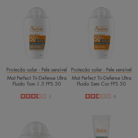
Mat
Mat
Perfect
Perfect
Tri-
Tri-
Defense
Defense
Ultra
Ultra
Fluido
Fluido
Tom
Sem
2.5
Cor
FPS
FPS
50
50
Proteção solar - Pele sensível
Proteção solar - Pele sensível
Mat Perfect Tri-Defense Ultra
Mat Perfect Tri-Defense Ultra
Fluido Tom 2.5 FPS 50
Fluido Sem Cor FPS 50
3.5
/
5
2
2.7
/
5
6
-
-
Mat
Cleanance
Perfect
UV
Tri-
FPS70
Defense
Tom