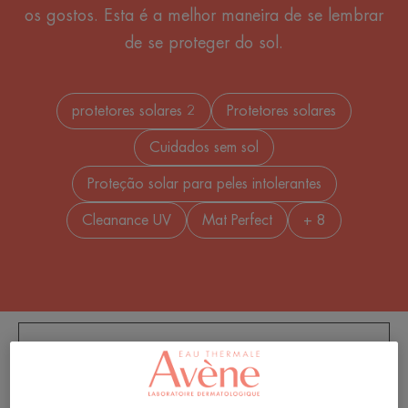
os gostos. Esta é a melhor maneira de se lembrar
de se proteger do sol.
protetores solares 2
Protetores solares
Cuidados sem sol
Proteção solar para peles intolerantes
Cleanance UV
Mat Perfect
+ 8
FILTRAR PRODUTOS
14 resultados "Todos os nossos produtos de