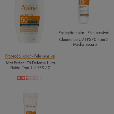
Ultra
3
Fluido
-
Tom
Médio
1.5
escuro
FPS
50
Proteção solar - Pele sensível
Cleanance UV FPS70 Tom 3
- Médio escuro
Proteção solar - Pele sensível
Mat Perfect Tri-Defense Ultra
Fluido Tom 1.5 FPS 50
2.5
/
5
2
-
Cleanance
UV
FPS
70