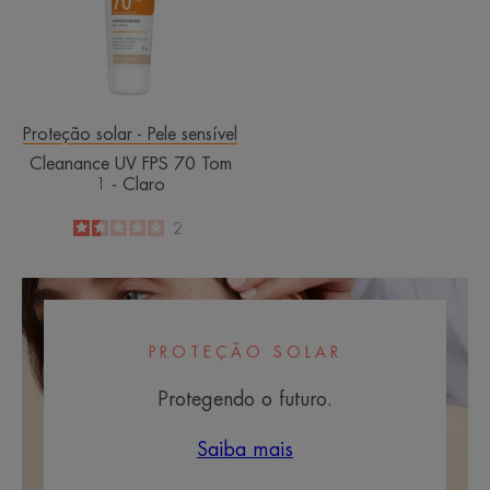
Tom
1
-
Claro
Proteção solar - Pele sensível
Cleanance UV FPS 70 Tom
1 - Claro
1.5
/
5
2
-
PROTEÇÃO SOLAR
Protegendo o futuro.
Saiba mais