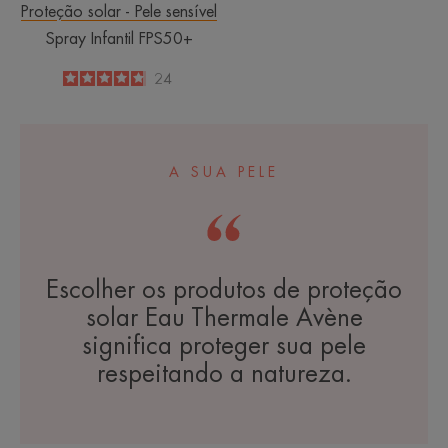
Proteção solar - Pele sensível
Spray Infantil FPS50+
4.8
/
5
24
-
A SUA PELE
Escolher os produtos de proteção
solar Eau Thermale Avène
significa proteger sua pele
respeitando a natureza.