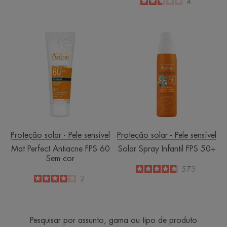
2.5
/
5
4
-
Mat
Solar
Perfect
Spray
Antiacne
Infantil
FPS
FPS
60
50+
Sem
cor
Proteção solar - Pele sensível
Proteção solar - Pele sensível
Mat Perfect Antiacne FPS 60
Solar Spray Infantil FPS 50+
Sem cor
4.8
/
5
573
-
4
/
5
2
-
Pesquisar por assunto, gama ou tipo de produto