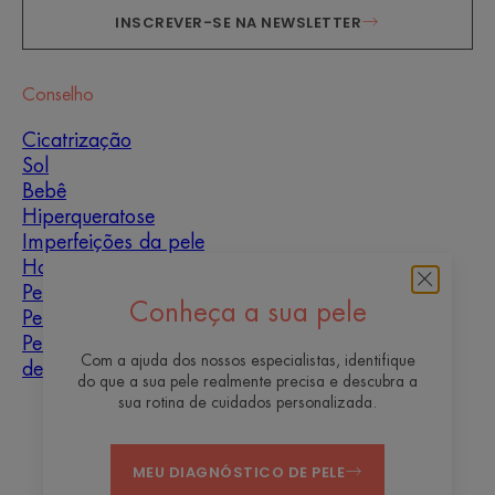
INSCREVER-SE NA NEWSLETTER
Conselho
Cicatrização
Sol
Bebê
Hiperqueratose
Imperfeições da pele
Homens
Pele mista
Conheça a sua pele
Pele seca
Pele seca e
Com a ajuda dos nossos especialistas, identifique
desidratação
do que a sua pele realmente precisa e descubra a
sua rotina de cuidados personalizada.
Quem somos
MEU DIAGNÓSTICO DE PELE
Contato
Perguntas mais frequentes