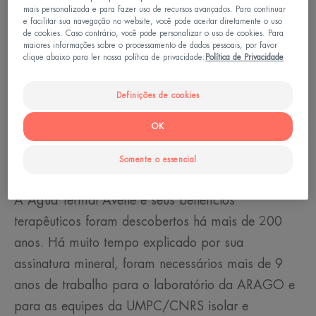
mais personalizada e para fazer uso de recursos avançados. Para continuar
e facilitar sua navegação no website, você pode aceitar diretamente o uso
de cookies. Caso contrário, você pode personalizar o uso de cookies. Para
maiores informações sobre o processamento de dados pessoais, por favor
clique abaixo para ler nossa política de privacidade:
Política de Privacidade
Definições de cookies
OK
Uma microflora única:
Aquaphilus dolomiae
Somente o essencial
A Água Termal Avène e seus benefícios
terapêuticos foram descobertos há mais de 200
anos. Há muito tempo explicado por sua
assinatura mineral, foram necessários mais de 9
anos de trabalho para o laboratório da ARAGO e
para as equipes da UMPC/CNRS isolar e