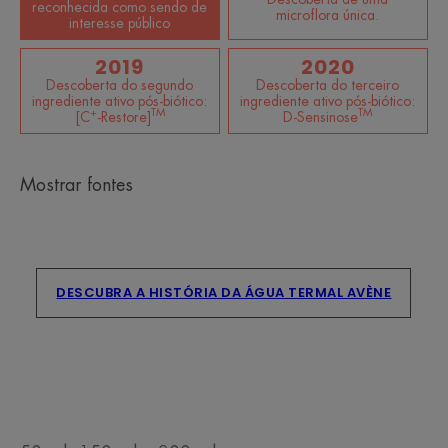
reconhecida como sendo de
microflora única.
interesse público
2019
2020
Descoberta do segundo
Descoberta do terceiro
ingrediente ativo pós-biótico:
ingrediente ativo pós-biótico:
+
TM
TM
[C
-Restore]
D-Sensinose
Mostrar fontes
DESCUBRA A HISTÓRIA DA ÁGUA TERMAL AVÈNE