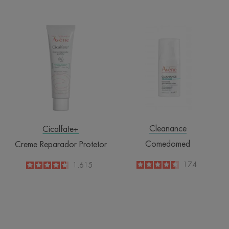
Creme
Comedomed
Reparador
Protetor
Cleanance
Cicalfate+
Comedomed
Creme Reparador Protetor
4.5
/
5
174
4.6
/
5
1.615
-
-