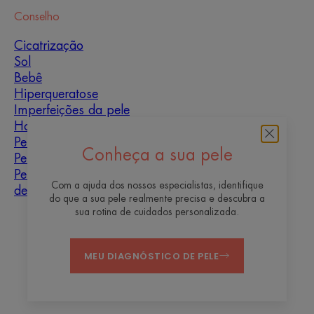
Conselho
Cicatrização
Sol
Bebê
Hiperqueratose
Imperfeições da pele
Homens
Pele mista
Conheça a sua pele
Pele seca
Pele seca e
Com a ajuda dos nossos especialistas, identifique
desidratação
do que a sua pele realmente precisa e descubra a
sua rotina de cuidados personalizada.
Quem somos
MEU DIAGNÓSTICO DE PELE
Contato
Perguntas mais frequentes