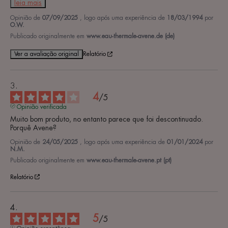
leia mais
Opinião de
07/09/2025
, logo após uma experiência de
18/03/1994
por
O.W.
Publicado originalmente em
www.eau-thermale-avene.de (de)
Ver a avaliação original
Relatório
4
/
5
Opinião verificada
Muito bom produto, no entanto parece que foi descontinuado. 
Porquê Avene?
Opinião de
24/05/2025
, logo após uma experiência de
01/01/2024
por
N.M.
Publicado originalmente em
www.eau-thermale-avene.pt (pt)
Relatório
5
/
5