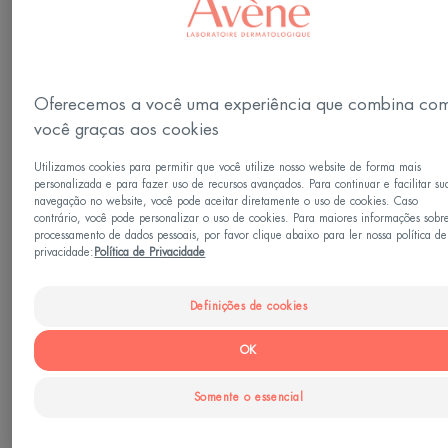
Tipo de pele
Todos os tipos de pele
Oferecemos a você uma experiência que combina co
você graças aos cookies
Necessidades
Utilizamos cookies para permitir que você utilize nosso website de forma mais
Anti-rugas - Radiância
personalizada e para fazer uso de recursos avançados. Para continuar e facilitar su
navegação no website, você pode aceitar diretamente o uso de cookies. Caso
contrário, você pode personalizar o uso de cookies. Para maiores informações sobr
Feito em França
processamento de dados pessoais, por favor clique abaixo para ler nossa política de
privacidade:
Política de Privacidade
Ao regenerar e desintoxicar a pele, A-OXitive
Definições de cookies
ajuda a combater suavemente os sinais visíveis de
envelhecimento e a limitar os danos causados pelo
OK
estresse oxidativo. Graças a seu complexo
Somente o essencial
renovador (Retinaldeído e Provitamina E), a textura
da pele é refinada, a falta de uniformidade é