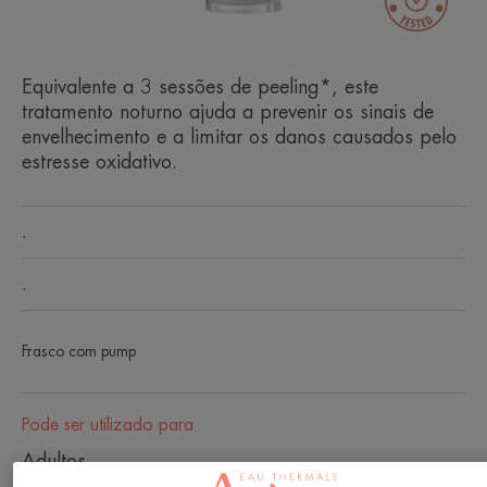
Equivalente a 3 sessões de peeling*, este
tratamento noturno ajuda a prevenir os sinais de
envelhecimento e a limitar os danos causados pelo
estresse oxidativo.
.
.
Frasco com pump
Pode ser utilizado para
Adultos