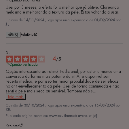
Opinião espontânea
Usei por 3 meses, o efeito foi o melhor que já obtive. Clareando 
melasma e melhorando a textura da pele. Estou voltando a usar.
Opinião de
14/11/2024
, logo após uma experiência de
01/09/2024
por
J.J.
Útil
(0)
Relatório
4
/
5
Opinião verificada
Opção interessante ao retinol tradicional, por estar a menos uma 
conversão da forma mais potente da vit A, e disponivel sem 
receita medica, e por isso ter maior probabilidade de ser eficaz 
no anti-envelhecimento da pele. Usei de forma continuada e não 
senti a pele mais seca ou sensível. Também não s
...
leia mais
Opinião de
30/10/2024
, logo após uma experiência de
15/08/2024
por
P.B.
Publicado originalmente em
www.eau-thermale-avene.pt (pt)
Relatório