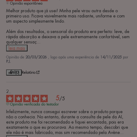
Opinião espontânea
Melhor produto que já usei! Minha pele virou outra desde o 
primeiro uso. Ficava visivelmente mais radiante, uniforme e com 
um aspecto simplesmente lindo.

Além dos resultados, o sensorial do produto era perfeito: leve, de 
rápida absorção e deixava a pele extremamente confortável, sem 
qualquer sensaç
...
leia mais
Opinião de
20/03/2026
, logo após uma experiência de
14/11/2025
por
P.J.
Útil
(0)
Relatório
5
/
5
Opinião verificada do testador
Infelizmente, nunca consegui escrever sobre o produto porque 
não o conhecia. No entanto, durante a consulta de pele da AI, 
este produto me foi recomendado e fiquei encantada, pois era 
exatamente o que eu procurava. Ao mesmo tempo, descobri que 
ele não é mais fabricado, mas sim recomendado pela Avène
...