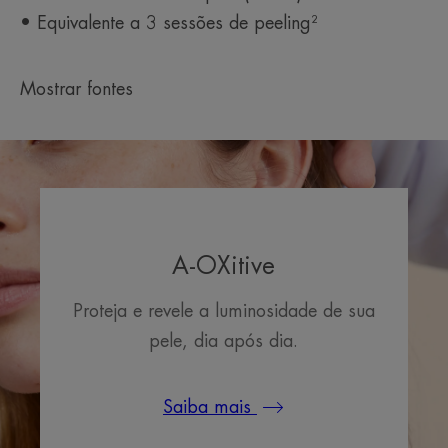
*Estudo clínico comparativo sob controle dermatológico - 56 indivíduos - 1
• Equivalente a 3 sessões de peeling²
aplicação diária do A-OXitive NOITE à noite durante 8 semanas versus 3
sessões de esfoliação com ácido glicólico (20%, 50%, 70%).
**Pele linda pela manhã.
Mostrar fontes
A-OXitive
Proteja e revele a luminosidade de sua
pele, dia após dia.
Saiba mais