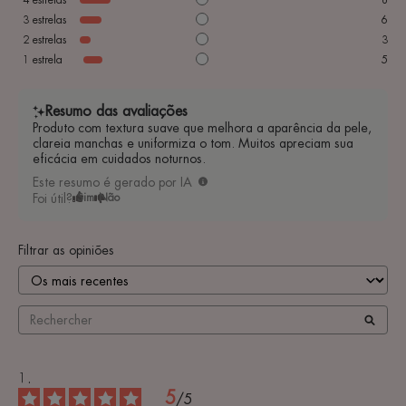
4
estrelas
8
3
estrelas
6
2
estrelas
3
1
estrela
5
Resumo das avaliações
Produto com textura suave que melhora a aparência da pele,
clareia manchas e uniformiza o tom. Muitos apreciam sua
eficácia em cuidados noturnos.
Este resumo é gerado por IA
Foi útil?
Sim
Não
Filtrar as opiniões
5
/
5