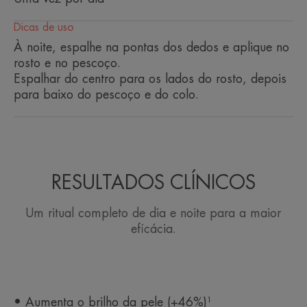
pele.
Dicas de uso
À noite, espalhe na pontas dos dedos e aplique no
rosto e no pescoço.
Espalhar do centro para os lados do rosto, depois
Benefícios
para baixo do pescoço e do colo.
.
TEXTURA
RESULTADOS CLÍNICOS
Benefícios da textura
Um ritual completo de dia e noite para a maior
Uma textura suave com acabamento aveludado não
eficácia.
gorduroso.
Aroma do produto
Sem perfume
• Aumenta o brilho da pele (+46%)¹