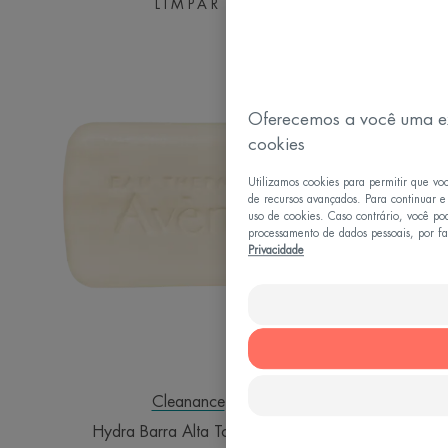
LIMPAR
Hydra
Benefícios
Barra
Alta
• LIMPA SUAVEMENTE.
Tolerância
• RESTAURA a função de proteção da pele.
• HIDRATA* e acalma.
Oferecemos a você uma e
cookies
*Camadas superiores de pele.
Utilizamos cookies para permitir que vo
de recursos avançados. Para continuar e
*Camadas superiores de pele.
uso de cookies. Caso contrário, você po
processamento de dados pessoais, por fav
Privacidade
Cleanance
Hydra Barra Alta Tolerância