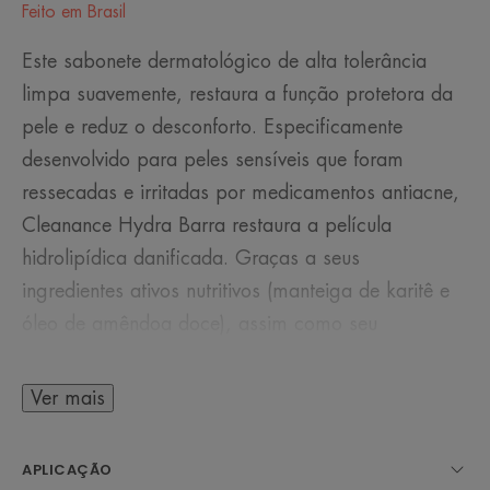
Feito em Brasil
Este sabonete dermatológico de alta tolerância
limpa suavemente, restaura a função protetora da
pele e reduz o desconforto. Especificamente
desenvolvido para peles sensíveis que foram
ressecadas e irritadas por medicamentos antiacne,
Cleanance Hydra Barra restaura a película
hidrolipídica danificada. Graças a seus
ingredientes ativos nutritivos (manteiga de karitê e
óleo de amêndoa doce), assim como seu
ingrediente ativo calmante patenteado (Parcérine),
a hidratação natural* é estimulada, a pele é
Ver mais
aliviada e o desconforto é reduzido dia após dia.
APLICAÇÃO