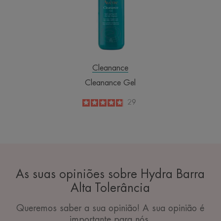
Cleanance
Cleanance Gel
4.9
/
5
29
-
As suas opiniões sobre Hydra Barra
Alta Tolerância
Queremos saber a sua opinião! A sua opinião é
importante para nós.