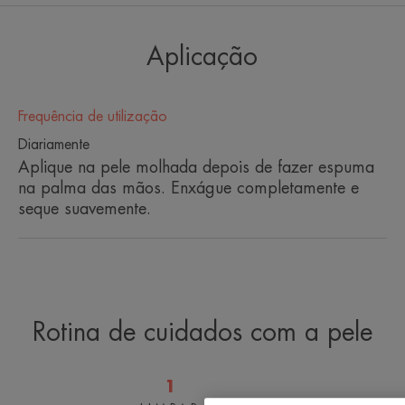
ALGUMAS PALAVRAS DO NOSSO
Aplicação
ESPECIALISTA
Frequência de utilização
Diariamente
Sua fórmula de pH fisiológico
Aplique na pele molhada depois de fazer espuma
limpa e purifica suavemente a
na palma das mãos. Enxágue completamente e
pele sensível irritada por
seque suavemente.
tratamentos antiacne.
Rotina de cuidados com a pele
Vantagem
Restaura a função protetora da pele.
1