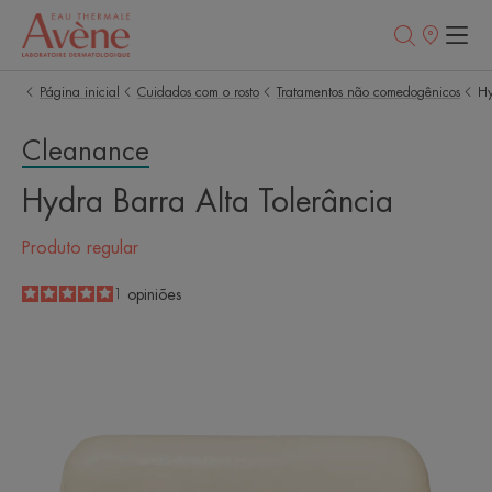
Pontos
de
venda
Página inicial
Cuidados com o rosto
Tratamentos não comedogênicos
Hy
Cleanance
Hydra Barra Alta Tolerância
Produto regular
5
/
5
1
opiniões
-