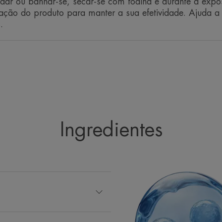
adar ou banhar-se, secar-se com toalha e durante a expo
cação do produto para manter a sua efetividade. Ajuda a 
.
Ingredientes