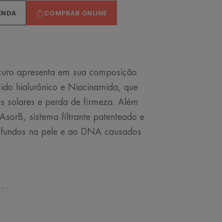
ENDA
COMPRAR ONLINE
curo apresenta em sua composição
ido hialurônico e Niacinamida, que
 solares e perda de firmeza. Além
sorB, sistema filtrante patenteado e
rofundos na pele e ao DNA causados
TE
URA