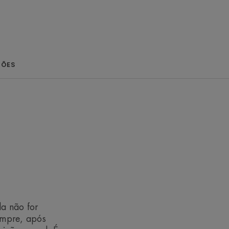
té as oleosas.
IÕES
OMBATE O FOTOENVELHECIMENTO
E E RÁPIDA ABSORÇÃO
TTE
NDOS CAUSADOS PELA LUZ AZUL
a não for
sempre, após