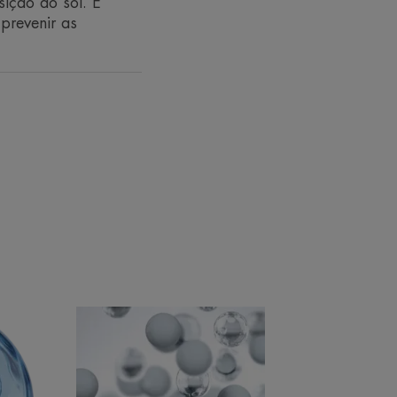
sição ao sol. É
prevenir as