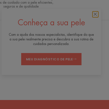
s de cuidado com a pele eficientes,
seguros e de qualidade
Conheça a sua pele
Receba nossa newsletter
Com a ajuda dos nossos especialistas, identifique do que
a sua pele realmente precisa e descubra a sua rotina de
Estamos sempre aqui para sua pele! Todas as
cuidados personalizada.
nossas dicas para cuidar da sua pele no dia a
dia.
MEU DIAGNÓSTICO DE PELE
INSCREVER-SE NA NEWSLETTER