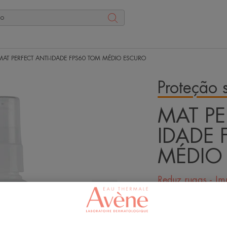
MAT PERFECT ANTI-IDADE FPS60 TOM MÉDIO ESCURO
Proteção s
MAT PE
IDADE 
MÉDIO
Reduz rugas - Im
Seja a primeira
Alta proteção co