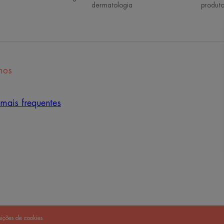
dermatologia
produto
mos
mais frequentes
nições de cookies