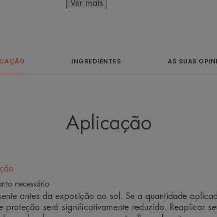
Ver mais
Indicado para todos os tipos de pele, a
Benefícios
ICAÇÃO
INGREDIENTES
AS SUAS OPIN
• ALTA PROTEÇÃO SOLAR QUE C
• REDUZ RUGAS
• PREVINE PERDA DE FIRMEZA
• UNIFORMIZA A PELE
Aplicação
• ACABAMENTO INVISÍVEL NA PEL
• TEXTURA FLUIDA COM EFEITO MA
• PROTEGE CONTRA DANOS PROFU
até 450nm.
ação
anto necessário
nte antes da exposição ao sol. Se a quantidade aplicad
e proteção será significativamente reduzido. Reaplicar 