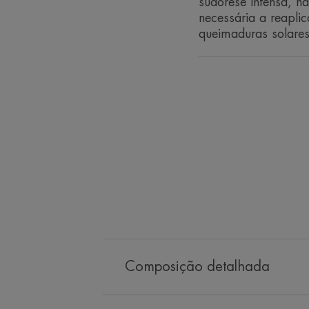
sudorese intensa, n
necessária a reapli
queimaduras solares
Composição detalhada