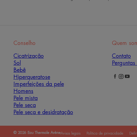
Conselho
Quem so
Cicatrização
Contato
Sol
Perguntas 
Bebê
Hiperqueratose
Imperfeições da pele
Homens
Pele mista
Pele seca
Pele seca e desidratação
© 2026 Eau Thermale Avène
Avisos legais
Política de privacidade
Defi