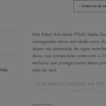
PONTOS DE V
Mat Pefect Anti-idade FPS60 Médio Es
consagrados ativos anti-idade como Ác
atuam nas prevenção de rugas manchas
disso, sua composição conta com o TriA
exclusivo que protege contra danos p
 Pele
pela luz azul.
- ACABAMENTO INVISÍVEL NA PELE
- TEXTURA FLUIDA COM EFEITO MAT
- RÁPIDA ABSORÇÃO
- TONALIDADE DE PELE: MÉDIA ESC