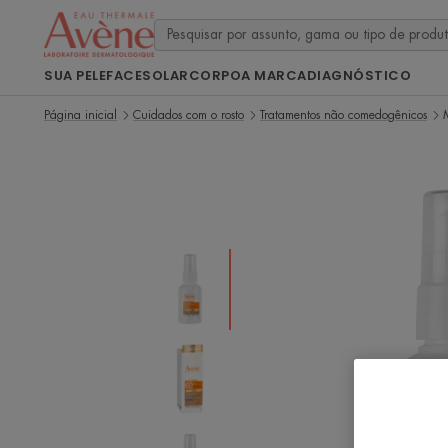
SUA PELE
FACE
SOLAR
CORPO
A MARCA
DIAGNÓSTICO
Página inicial
Cuidados com o rosto
Tratamentos não comedogênicos