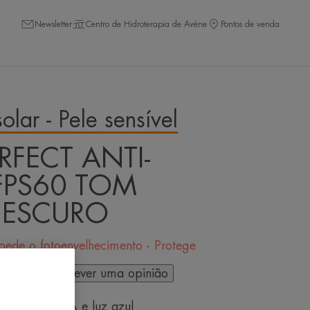
Newsletter
Centro de Hidroterapia de Avène
Pontos de venda
olar - Pele sensível
RFECT ANTI-
FPS60 TOM
 ESCURO
pede o fotoenvelhecimento - Protege
 pessoa a escrever uma opinião
ntra UVB, UVA e luz azul