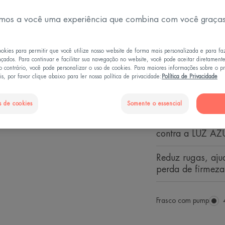
Possui eficácia a
mos a você uma experiência que combina com você graça
uniformiza o to
Textura fluida, 
ookies para permitir que você utilize nosso website de forma mais personalizada e para fa
nçados. Para continuar e facilitar sua navegação no website, você pode aceitar diretament
invisível e toque
o contrário, você pode personalizar o uso de cookies. Para maiores informações sobre o 
comedogênico.
s, por favor clique abaixo para ler nossa política de privacidade:
Política de Privacidade
TriAsorBTM: Siste
s de cookies
Somente o essencial
de amplo espect
alta frente aos 
contra a LUZ AZ
Reduz rugas, aju
perda de firmeza,
Frasco com pump