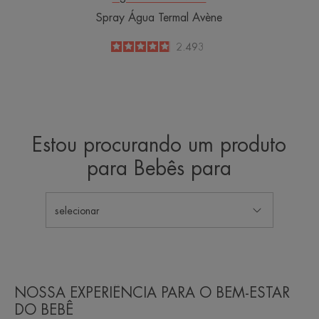
Spray Água Termal Avène
4.8
/
5
2.493
-
Estou procurando um produto
para Bebês para
selecionar
NOSSA EXPERIÊNCIA PARA O BEM-ESTAR
DO BEBÊ