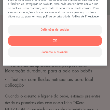
e facilitar sua navegação no website, você pode aceitar diretamente o uso
de cookies. Caso contrário, você pode personalizar o uso de cookies. Para
maiores informações sobre o processamento de dados pessoais, por favor
clique abaixo para ler nossa política de privacidade:
Política de Privacidade
Definições de cookies
CUIDADOS PARA O DIA
OK
TriXera NUTRITION Nutri-Fluido Gel de Limpeza e
Loção
Somente o essencial
Fórmulas adaptadas para proporcionar
hidratação duradoura para a pele dos bebês
Texturas com fluidos nutricionais para fácil
aplicação
Quando o assunto é higiene do bebê, estamos presentes
desde os primeiros dias com nossa linha TriXera
NUTRITION. Concebidos para pele de bebê de seca a