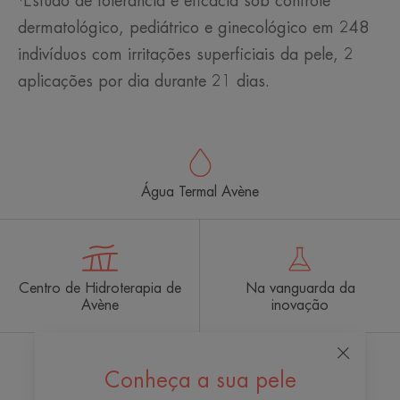
¹Estudo de tolerância e eficácia sob controle
dermatológico, pediátrico e ginecológico em 248
indivíduos com irritações superficiais da pele, 2
aplicações por dia durante 21 dias.
Água Termal Avène
Centro de Hidroterapia de
Na vanguarda da
Avène
inovação
Conheça a sua pele
Receba nossa newsletter