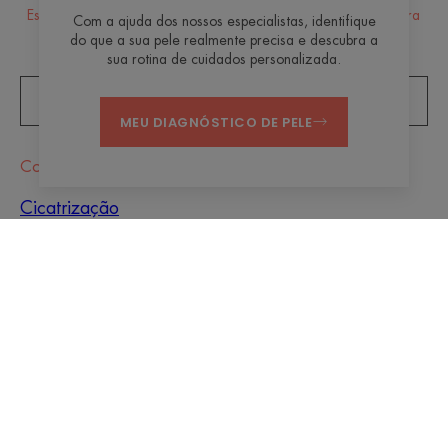
Estamos sempre aqui para sua pele! Todas as nossas dicas para
Com a ajuda dos nossos especialistas, identifique
cuidar da sua pele no dia a dia.
do que a sua pele realmente precisa e descubra a
sua rotina de cuidados personalizada.
INSCREVER-SE NA NEWSLETTER
MEU DIAGNÓSTICO DE PELE
Conselho
Cicatrização
Sol
Bebê
Hiperqueratose
Imperfeições da pele
Homens
Pele mista
Pele seca
Pele seca e
desidratação