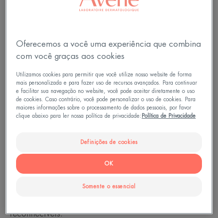
Oferecemos a você uma experiência que combina
com você graças aos cookies
Informações básicas sobre a
Utilizamos cookies para permitir que você utilize nosso website de forma
mais personalizada e para fazer uso de recursos avançados. Para continuar
catapora e suas manchas
e facilitar sua navegação no website, você pode aceitar diretamente o uso
de cookies. Caso contrário, você pode personalizar o uso de cookies. Para
maiores informações sobre o processamento de dados pessoais, por favor
A catapora é uma doença benigna, mas altamente
clique abaixo para ler nossa política de privacidade:
Política de Privacidade
contagiosa, causada pelo vírus da varicela-zoster.
Em 90% dos casos, ela ocorre entre os 3 meses e
Definições de cookies
os 10 anos de idade. Após um discreto período de
OK
incubação que dura de uma a duas semanas, os
primeiros sintomas não são muito significativos.
Somente o essencial
Depois de alguns dias, eles se tornam MUITO
reconhecíveis: