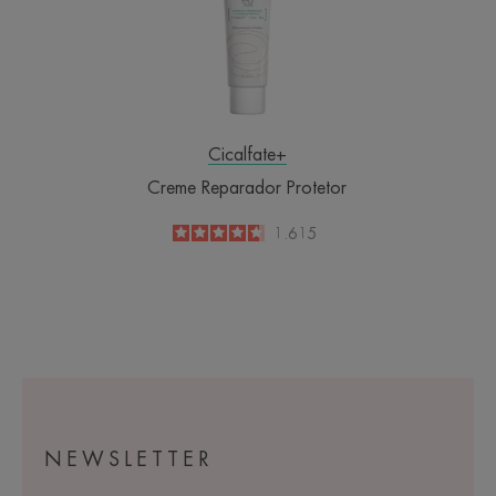
Cicalfate+
Creme Reparador Protetor
4.6
/
5
1.615
-
NEWSLETTER