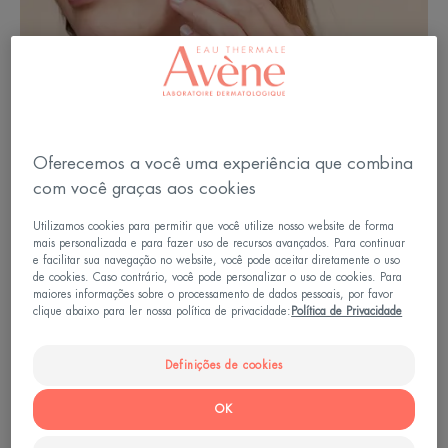
Oferecemos a você uma experiência que combina
com você graças aos cookies
Utilizamos cookies para permitir que você utilize nosso website de forma
mais personalizada e para fazer uso de recursos avançados. Para continuar
e facilitar sua navegação no website, você pode aceitar diretamente o uso
de cookies. Caso contrário, você pode personalizar o uso de cookies. Para
maiores informações sobre o processamento de dados pessoais, por favor
Pele seca: causas internas
clique abaixo para ler nossa política de privacidade:
Política de Privacidade
Uma sensação de repuxamento e ardência.
Definições de cookies
Descamação leve, pele menos macia e mais
OK
opaca. Todos esses são típicos sinais de pele seca.
Mas de onde ela vem? A primeira causa é a