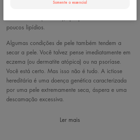
Somente o essencial
genética. Isso é chamado de pele seca
constitucional (ou inata), que produz naturalmente
poucos lipídios.
Algumas condições de pele também tendem a
secar a pele. Você talvez pense imediatamente em
eczema (ou dermatite atópica) ou na psoríase.
Você está certo. Mas isso não é tudo. A ictiose
hereditária é uma doença genética caracterizada
por uma pele extremamente seca, áspera e uma
descamação excessiva.
Ler mais