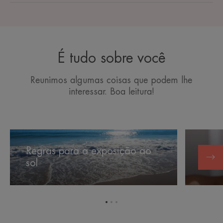
É tudo sobre você
Reunimos algumas coisas que podem lhe
interessar. Boa leitura!
Regras
Sol
para
e
Regras para a exposição ao
a
acne
sol
Sol 
exposição
ao
sol
Ir
Ir
Ir
para
para
para