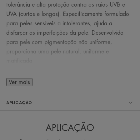
tolerância e alta proteção contra os raios UVB e
UVA (curtos e longos). Especificamente formulado
para peles sensíveis a intolerantes, ajuda a
disfarçar as imperfeições da pele. Desenvolvido
para pele com pigmentação não uniforme,
proporciona uma pele natural, uniforme e
matificada.
Com Pré-vitamina E (Pré-tocoferil), um poderoso
antioxidante, proporciona proteção celular contra
Ver mais
os radicais livres.
APLICAÇÃO
ALGUMAS PALAVRAS DO NOSSO
APLICAÇÃO
ESPECIALISTA