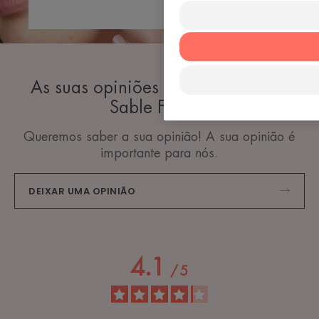
As suas opiniões sobre Compacto
Sable FPS 50
Queremos saber a sua opinião! A sua opinião é
importante para nós.
DEIXAR UMA OPINIÃO
4.1
/
5