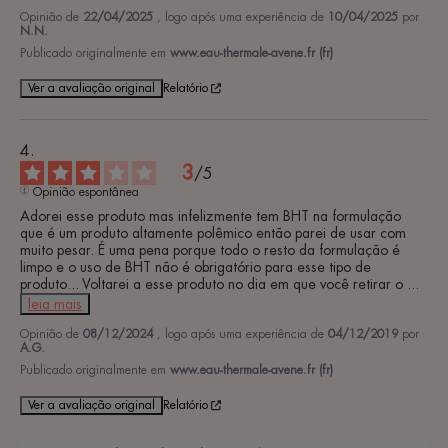
Opinião de
22/04/2025
, logo após uma experiência de
10/04/2025
por
N.N.
Publicado originalmente em
www.eau-thermale-avene.fr (fr)
Ver a avaliação original
Relatório
3
/
5
Opinião espontânea
Adorei esse produto mas infelizmente tem BHT na formulação 
que é um produto altamente polêmico então parei de usar com 
muito pesar. É uma pena porque todo o resto da formulação é 
limpo e o uso de BHT não é obrigatório para esse tipo de 
produto... Voltarei a esse produto no dia em que você retirar o 
...
leia mais
Opinião de
08/12/2024
, logo após uma experiência de
04/12/2019
por
A.G.
Publicado originalmente em
www.eau-thermale-avene.fr (fr)
Ver a avaliação original
Relatório