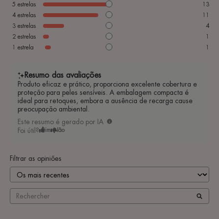
5
estrelas
13
4
estrelas
11
3
estrelas
4
2
estrelas
1
1
estrela
1
Resumo das avaliações
Produto eficaz e prático, proporciona excelente cobertura e
proteção para peles sensíveis. A embalagem compacta é
ideal para retoques, embora a ausência de recarga cause
preocupação ambiental.
Este resumo é gerado por IA
Foi útil?
Sim
Não
Filtrar as opiniões