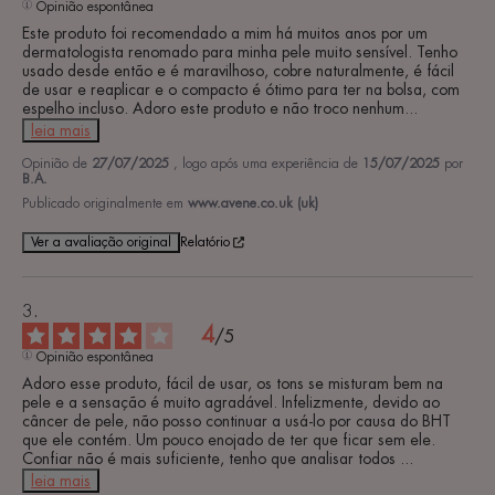
Opinião espontânea
Este produto foi recomendado a mim há muitos anos por um 
dermatologista renomado para minha pele muito sensível. Tenho 
usado desde então e é maravilhoso, cobre naturalmente, é fácil 
de usar e reaplicar e o compacto é ótimo para ter na bolsa, com 
espelho incluso. Adoro este produto e não troco nenhum
...
leia mais
Opinião de
27/07/2025
, logo após uma experiência de
15/07/2025
por
B.A.
Publicado originalmente em
www.avene.co.uk (uk)
Ver a avaliação original
Relatório
4
/
5
Opinião espontânea
Adoro esse produto, fácil de usar, os tons se misturam bem na 
pele e a sensação é muito agradável. Infelizmente, devido ao 
câncer de pele, não posso continuar a usá-lo por causa do BHT 
que ele contém. Um pouco enojado de ter que ficar sem ele. 
Confiar não é mais suficiente, tenho que analisar todos 
...
leia mais