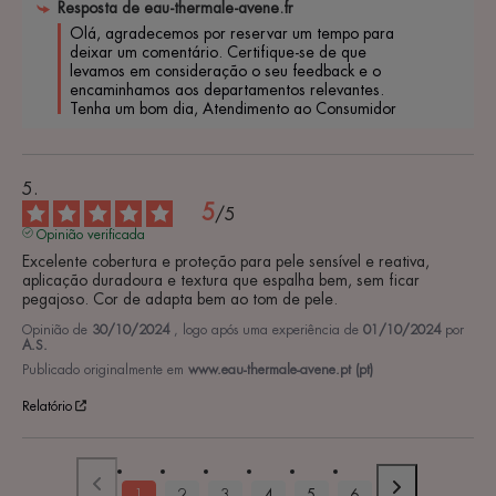
Resposta de
eau-thermale-avene.fr
Olá, agradecemos por reservar um tempo para 
deixar um comentário. Certifique-se de que 
levamos em consideração o seu feedback e o 
encaminhamos aos departamentos relevantes. 
Tenha um bom dia, Atendimento ao Consumidor 
5
/
5
Opinião verificada
Excelente cobertura e proteção para pele sensível e reativa, 
aplicação duradoura e textura que espalha bem, sem ficar 
pegajoso. Cor de adapta bem ao tom de pele.
Opinião de
30/10/2024
, logo após uma experiência de
01/10/2024
por
A.S.
Publicado originalmente em
www.eau-thermale-avene.pt (pt)
Relatório
1
2
3
4
5
6