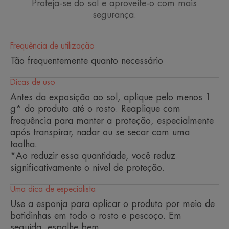
Proteja-se do sol e aproveite-o com mais
segurança.
A proteção solar 100% mineral e
Frequência de utilização
alta para a pele intolerante
Tão frequentemente quanto necessário
protege enquanto age como
maquiagem. Uso em cicatrizes
Dicas de uso
recentes e para evitar a
Antes da exposição ao sol, aplique pelo menos 1
hiperpigmentação.
g* do produto até o rosto. Reaplique com
frequência para manter a proteção, especialmente
após transpirar, nadar ou se secar com uma
toalha.
*Ao reduzir essa quantidade, você reduz
significativamente o nível de proteção.
Vantagem
Proteção mineral alta e 100% estável para peles
Uma dica de especialista
intolerantes e sensíveis. Sem perfume, ele oferece
Use a esponja para aplicar o produto por meio de
muito boa tolerância e alta proteção contra raios
batidinhas em todo o rosto e pescoço. Em
UVB e UVA (curtos e longos). Um poderoso
seguida, espalhe bem.