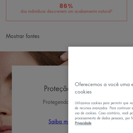
86%
dos indivíduos descrevem um acabamento natural²
TEXTURA
Mostrar fontes
Benefícios da textura
Uma textura fina e flexível que é fácil de aplicar e tem um
acabamento natural.
Aroma do produto
Sem perfume
Oferecemos a você uma e
Proteção solar
cookies
Protegendo o futuro.
Utilizamos cookies para permitir que v
de recursos avançados. Para continuar 
uso de cookies. Caso contrário, você p
processamento de dados pessoais, por fa
Saiba mais
Privacidade