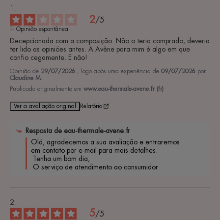
2
/
5
Opinião espontânea
Decepcionada com a composição. Não o teria comprado, deveria 
ter lido as opiniões antes. A Avène para mim é algo em que 
confio cegamente. E não!
Opinião de
29/07/2026
, logo após uma experiência de
09/07/2026
por
Claudine M.
Publicado originalmente em
www.eau-thermale-avene.fr (fr)
Ver a avaliação original
Relatório
Resposta de
eau-thermale-avene.fr
Olá, agradecemos a sua avaliação e entraremos 
em contato por e-mail para mais detalhes. 

 Tenha um bom dia, 

 O serviço de atendimento ao consumidor
5
/
5