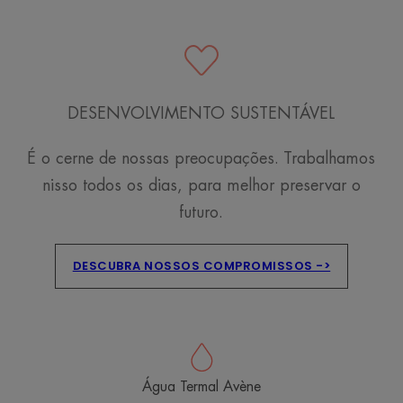
o
o
o
item
item
item
1
2
3
DESENVOLVIMENTO SUSTENTÁVEL
É o cerne de nossas preocupações. Trabalhamos
nisso todos os dias, para melhor preservar o
futuro.
DESCUBRA NOSSOS COMPROMISSOS ->
Água Termal Avène