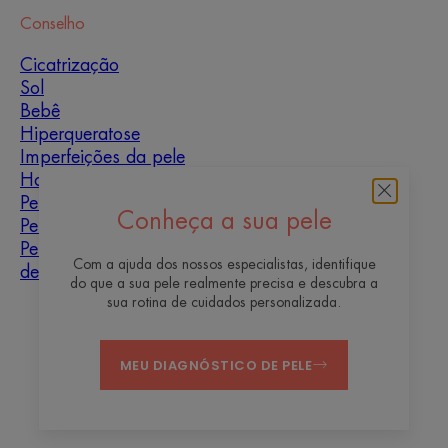
Conselho
Cicatrização
Sol
Bebê
Hiperqueratose
Imperfeições da pele
Homens
Pele mista
Conheça a sua pele
Pele seca
Pele seca e
Com a ajuda dos nossos especialistas, identifique
desidratação
do que a sua pele realmente precisa e descubra a
sua rotina de cuidados personalizada.
Quem somos
MEU DIAGNÓSTICO DE PELE
Contato
Perguntas mais frequentes