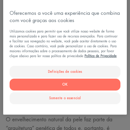
Oferecemos a você uma experiência que combina
com você graças aos cookies
Utilizamos cookies para permitir que você utilize nosso website de forma
mais personalizada e para fazer uso de recursos avançados. Para continuar
e facilitar sua navegação no website, você pode aceitar diretamente o uso
de cookies. Caso contrário, você pode personalizar o uso de cookies. Para
maiores informações sobre o processamento de dados pessoais, por favor
clique abaixo para ler nossa política de privacidade:
Política de Privacidade
Definições de cookies
OK
O que é o envelhecimento da
Somente o essencial
pele?
O envelhecimento natural da pele faz parte da
“arquitetura” genética de todos e, portanto, é