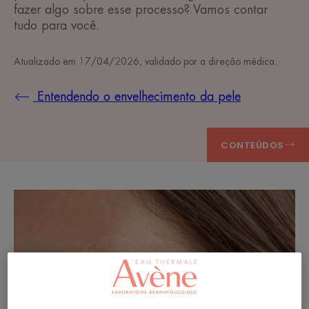
fazer algo sobre esse processo? Vamos contar
tudo para você.
Atualizado em
17/04/2026
, validado por
a direção médica
.
Entendendo o envelhecimento da pele
CONTEÚDOS