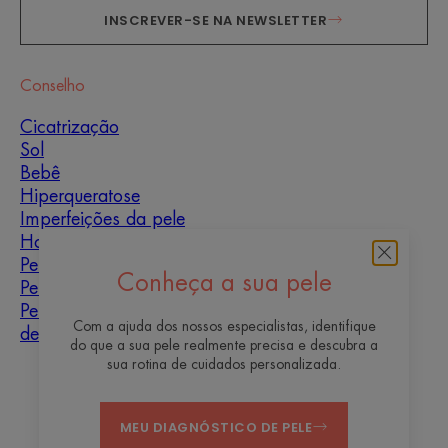
INSCREVER-SE NA NEWSLETTER
Conselho
Cicatrização
Sol
Bebê
Hiperqueratose
Imperfeições da pele
Homens
Pele mista
Conheça a sua pele
Pele seca
Pele seca e
Com a ajuda dos nossos especialistas, identifique
desidratação
do que a sua pele realmente precisa e descubra a
sua rotina de cuidados personalizada.
Quem somos
MEU DIAGNÓSTICO DE PELE
Contato
Perguntas mais frequentes