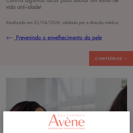
Confira algumas dicas para adotar um estilo de
vida anti-idade!
Atualizado em
02/04/2026
, validado por
a direção médica
.
Prevenindo o envelhecimento da pele
CONTEÚDOS