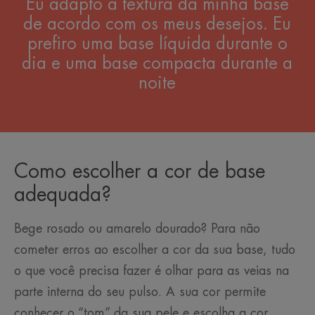
Eu adapto a textura da minha base
de acordo com os meus desejos. Eu
prefiro uma base líquida durante o
dia e uma base compacta durante a
noite
Como escolher a cor de base
adequada?
Bege rosado ou amarelo dourado? Para não
cometer erros ao escolher a cor da sua base, tudo
o que você precisa fazer é olhar para as veias na
parte interna do seu pulso. A sua cor permite
conhecer o “tom” da sua pele e escolha a cor