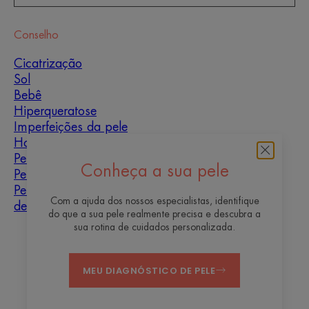
Conselho
Cicatrização
Sol
Bebê
Hiperqueratose
Imperfeições da pele
Homens
Pele mista
Conheça a sua pele
Pele seca
Pele seca e
Com a ajuda dos nossos especialistas, identifique
desidratação
do que a sua pele realmente precisa e descubra a
sua rotina de cuidados personalizada.
Quem somos
MEU DIAGNÓSTICO DE PELE
Contato
Perguntas mais frequentes