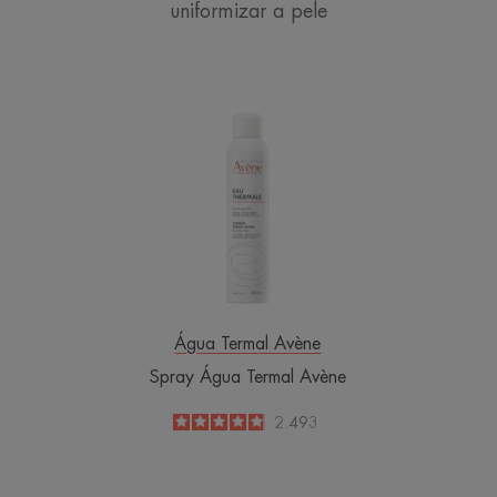
uniformizar a pele
Spray
Água
Termal
Avène
Água Termal Avène
Spray Água Termal Avène
4.8
/
5
2.493
-