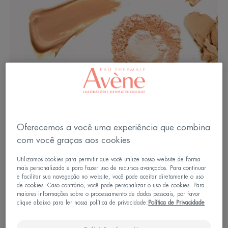
Oferecemos a você uma experiência que combina
Qual textura da base
com você graças aos cookies
escolher?
Utilizamos cookies para permitir que você utilize nosso website de forma
mais personalizada e para fazer uso de recursos avançados. Para continuar
Ao escolher a sua base, você tem duas opções: a
e facilitar sua navegação no website, você pode aceitar diretamente o uso
de cookies. Caso contrário, você pode personalizar o uso de cookies. Para
Base Fluida Corretiva ou a Base Compacta
maiores informações sobre o processamento de dados pessoais, por favor
clique abaixo para ler nossa política de privacidade:
Política de Privacidade
Cremosa.