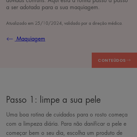
dúvidas comuns. Aqui está a rotina passo a passo
a ser adotada para a sua maquiagem.
Atualizado em
25/10/2024
, validado por
a direção médica
.
Maquiagem
CONTEÚDOS
Passo 1: limpe a sua pele
Uma boa rotina de cuidados para o rosto começa
com a limpeza diária. Para não danificar a pele e
começar bem o seu dia, escolha um produto de