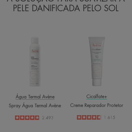
PELE DANIFICADA PELO SOL
Spray
Creme
Água
Reparador
Termal
Protetor
Avène
Cicalfate+
Água Termal Avène
Creme Reparador Protetor
Spray Água Termal Avène
4.6
/
5
1.615
4.8
/
5
2.493
-
-