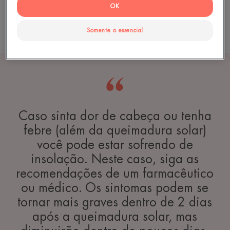
OK
Somente o essencial
Caso sinta dor de cabeça ou tenha
febre (além da queimadura solar)
você pode estar sofrendo de
insolação. Neste caso, siga as
recomendações de um farmacêutico
ou médico. Os sintomas podem se
tornar mais graves dentro de 2 dias
após a queimadura solar, mas