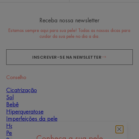
Receba nossa newsletter
Estamos sempre aqui para sua pele! Todas as nossas dicas para
cuidar da sua pele no dia a dia.
INSCREVER-SE NA NEWSLETTER
Conselho
Cicatrização
Sol
Bebê
Hiperqueratose
Imperfeições da pele
Homens
Pele mista
Conheça a sua pele