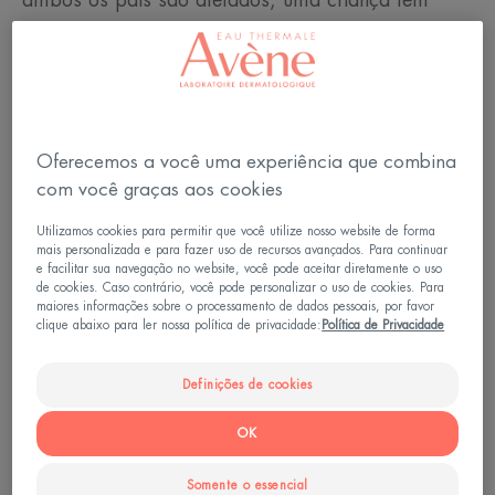
ambos os pais são afetados, uma criança tem
80% de "chances" de desenvolver eczema. Esta
condição atópica impede que a pele cumpra
adequadamente seu papel de barreira protetora.
Ela fica então mais permeável aos alergênicos
Oferecemos a você uma experiência que combina
presentes no ambiente, tais como pólens ou
com você graças aos cookies
ácaros.
Utilizamos cookies para permitir que você utilize nosso website de forma
mais personalizada e para fazer uso de recursos avançados. Para continuar
Diante dessas agressões, mas também por causa
e facilitar sua navegação no website, você pode aceitar diretamente o uso
de uma atmosfera muito seca, mal lavada ou um
de cookies. Caso contrário, você pode personalizar o uso de cookies. Para
maiores informações sobre o processamento de dados pessoais, por favor
sabão líquido irritante, o sistema imunológico
clique abaixo para ler nossa política de privacidade:
Política de Privacidade
reage em excesso: vermelhidão, prurido,
inflamação e secreção. Estes são surtos de eczema
Definições de cookies
atópico. Fora desses períodos, a pele fica
OK
desconfortável e desidratada.
Somente o essencial