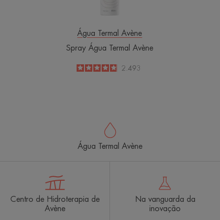
Água Termal Avène
Spray Água Termal Avène
4.8
/
5
2.493
-
Água Termal Avène
Centro de Hidroterapia de
Na vanguarda da
Avène
inovação